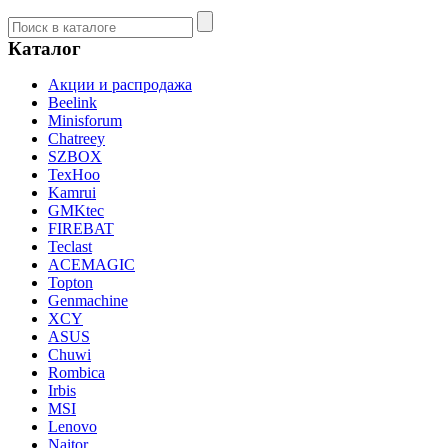
Каталог
Акции и распродажа
Beelink
Minisforum
Chatreey
SZBOX
TexHoo
Kamrui
GMKtec
FIREBAT
Teclast
ACEMAGIC
Topton
Genmachine
XCY
ASUS
Chuwi
Rombica
Irbis
MSI
Lenovo
Naitor