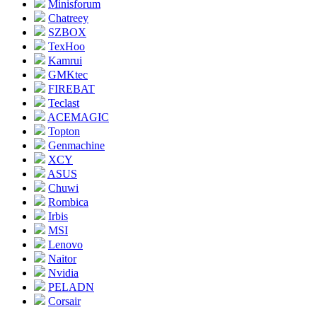
Minisforum
Chatreey
SZBOX
TexHoo
Kamrui
GMKtec
FIREBAT
Teclast
ACEMAGIC
Topton
Genmachine
XCY
ASUS
Chuwi
Rombica
Irbis
MSI
Lenovo
Naitor
Nvidia
PELADN
Corsair