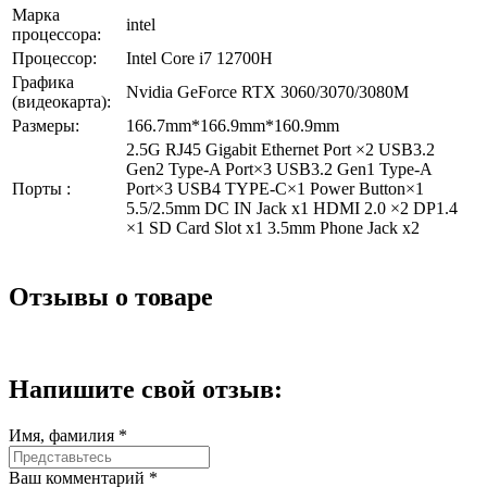
Марка
intel
процессора:
Процессор:
Intel Core i7 12700H
Графика
Nvidia GeForce RTX 3060/3070/3080M
(видеокарта):
Размеры:
166.7mm*166.9mm*160.9mm
2.5G RJ45 Gigabit Ethernet Port ×2 USB3.2
Gen2 Type-A Port×3 USB3.2 Gen1 Type-A
Порты :
Port×3 USB4 TYPE-C×1 Power Button×1
5.5/2.5mm DC IN Jack x1 HDMI 2.0 ×2 DP1.4
×1 SD Card Slot x1 3.5mm Phone Jack x2
Отзывы о товаре
Напишите
свой отзыв:
Имя, фамилия *
Ваш комментарий *